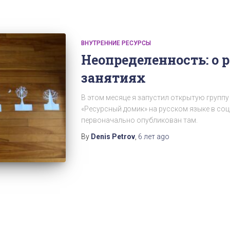
ВНУТРЕННИЕ РЕСУРСЫ
Неопределенность: о 
занятиях
В этом месяце я запустил открытую группу
«Ресурсный домик» на русском языке в соц
первоначально опубликован там.
By
Denis Petrov
,
6 лет
ago