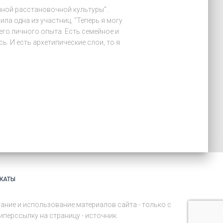
нной расстановочной культуры”.
ла одна из участниц. “Теперь я могу
его личного опыта. Есть семейное и
ь. И есть архетипические слои, то я
КАТЫ
ание и использование материалов сайта - только с
перссылку на страницу - источник.