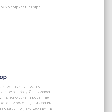
можно подписаться здесь
ор
сти группы, и полностью
тическую работу. Я занимаюсь
вуя телесно-ориентированные
екотором роде все, чем я занимаюсь
ю как очно (там, где живу — в г.