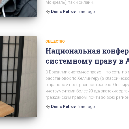
Монреаль), так и онлайн.
By
Denis Petrov
,
5 лет
ago
ОБЩЕСТВО
Национальная конфер
системному праву в 
В Бразилии системное право — то есть, по
расстановок по Хеллингеру (в классическ
в правовом поле распространено. Опери
инструментами более 90 адвокатских орг
гражданским правом, почти во всех регион
By
Denis Petrov
,
6 лет
ago