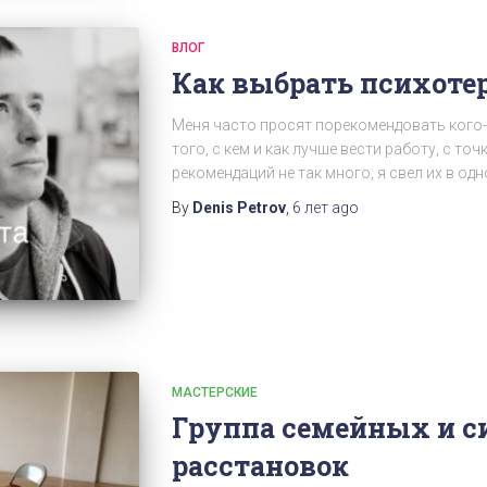
ВЛОГ
Как выбрать психоте
Меня часто просят порекомендовать кого-
того, с кем и как лучше вести работу, с то
рекомендаций не так много, я свел их в од
By
Denis Petrov
,
6 лет
ago
МАСТЕРСКИЕ
Группа семейных и 
расстановок