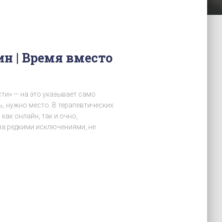
ин | Время вместо
ти» — на это указывает само
ь, нужно место. В терапевтических
как онлайн, так и очно,
за редкими исключениями, не