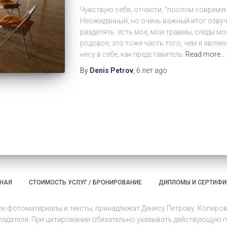
Чувствую себя, отчасти, “послом совреме
Неожиданный, но очень важный итог озвучи
разделять: есть мое, мои травмы, следы мо
родовое, это тоже часть того, чем я являюс
несу в себе, как представитель
Read more…
By
Denis Petrov
,
6 лет
ago
ВНАЯ
СТОИМОСТЬ УСЛУГ / БРОНИРОВАНИЕ
ДИПЛОМЫ И СЕРТИФИ
сле фотоматериалы и тексты, принадлежат Денису Петрову. Копиров
дателя. При цитировании обязательно указывать действующую ги