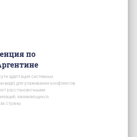
енция по
Аргентине
 сути адаптация системных
ом виде) для улаживания конфликтов
руют расстановочными
анизаций, занимающихся
ах страны.