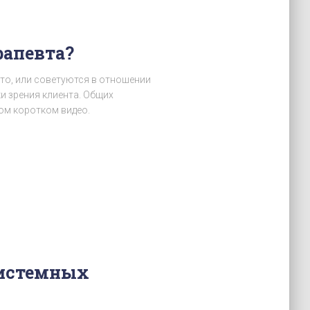
рапевта?
то, или советуются в отношении
чки зрения клиента. Общих
ном коротком видео.
системных